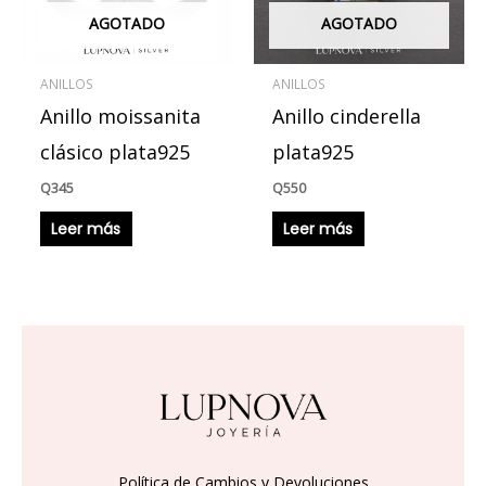
AGOTADO
AGOTADO
ANILLOS
ANILLOS
Anillo moissanita
Anillo cinderella
clásico plata925
plata925
Q
345
Q
550
Leer más
Leer más
Política de Cambios y Devoluciones