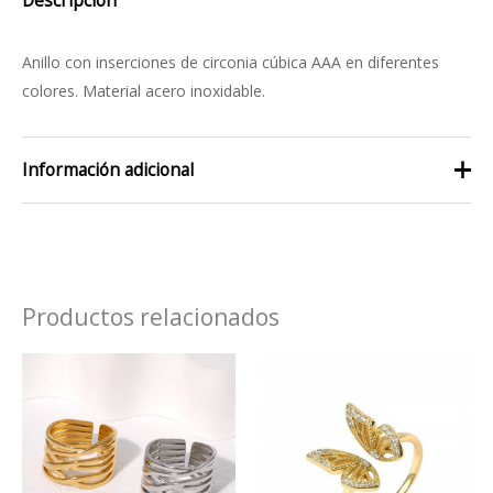
Descripción
Anillo con inserciones de circonia cúbica AAA en diferentes
colores. Material acero inoxidable.
Información adicional
talla
6, 7, 8
Productos relacionados
Este
producto
tiene
múltiples
variantes.