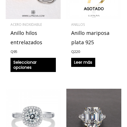
Las
AGOTADO
opciones
se
ACERO INOXIDABLE
ANILLOS
pueden
Anillo hilos
Anillo mariposa
elegir
en
entrelazados
plata 925
la
Q
95
Q
220
página
Seleccionar
Leer más
de
opciones
producto