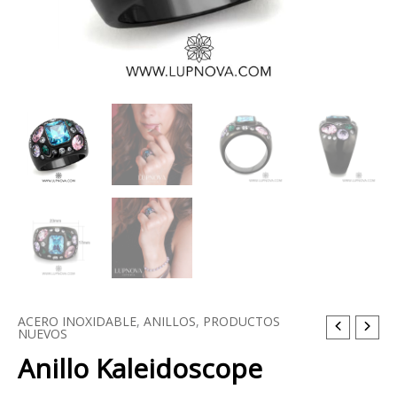
ACERO INOXIDABLE
,
ANILLOS
,
PRODUCTOS
Anillo
NUEVOS
Kaleidoscope
Anillo Kaleidoscope
cantidad