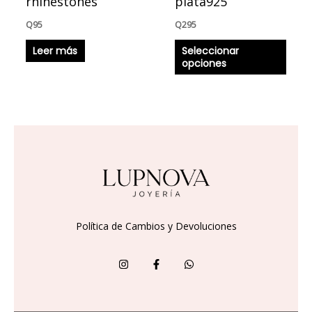
rhinestones
plata925
la
Q
95
Q
295
págin
Leer más
Seleccionar
de
opciones
produ
Política de Cambios y Devoluciones