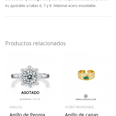
es ajustable a tallas 6, 7 y 8. Material acero inoxidable.
Productos relacionados
Este
produ
tiene
múlti
varian
Las
AGOTADO
opcio
se
ANILLOS
ACERO INOXIDABLE
pued
Anillo de Peonia
Anillo de capas
elegir