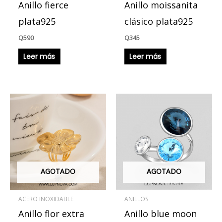
Anillo fierce
Anillo moissanita
plata925
clásico plata925
Q
590
Q
345
Leer más
Leer más
AGOTADO
AGOTADO
ACERO INOXIDABLE
ANILLOS
Anillo flor extra
Anillo blue moon