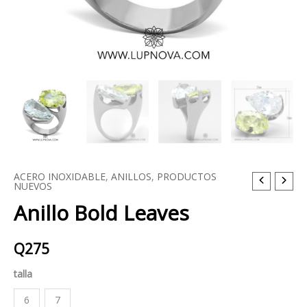
ACERO INOXIDABLE
,
ANILLOS
,
PRODUCTOS
Anillo
NUEVOS
Bold
Anillo Bold Leaves
Leaves
cantidad
Q
275
talla
6
7