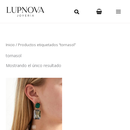
Ir
Main
al
Men
contenido
Inicio
/ Productos etiquetados “tornasol”
tornasol
Mostrando el único resultado
Este
producto
tiene
múltiples
variantes.
Las
opciones