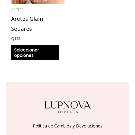
se
ARETES
pueden
Aretes Glam
elegir
en
Squares
la
Q
175
página
Seleccionar
de
opciones
producto
Política de Cambios y Devoluciones