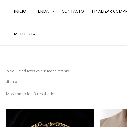
Ordenado
Ir
por
los
al
INICIO
TIENDA
CONTACTO
FINALIZAR COMP
últimos
contenido
MI CUENTA
Inicio
/ Productos etiquetados “titanio”
titanio
Mostrando los 3 resultados