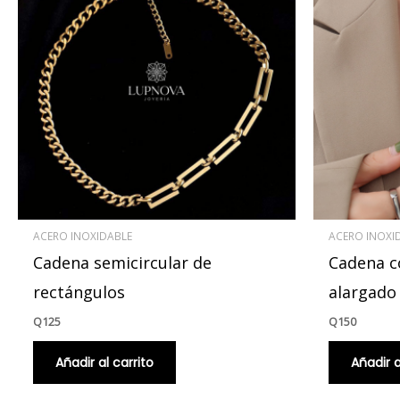
ACERO INOXIDABLE
ACERO INOXI
Cadena semicircular de
Cadena c
rectángulos
alargado
Q
125
Q
150
Añadir al carrito
Añadir a