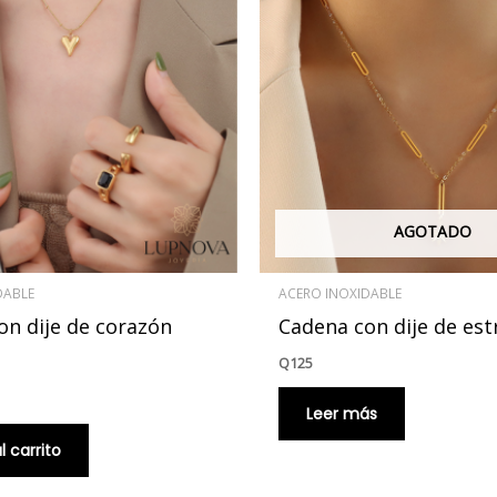
AGOTADO
DABLE
ACERO INOXIDABLE
on dije de corazón
Cadena con dije de estr
Q
125
Leer más
l carrito