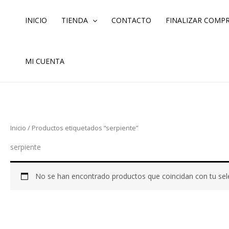
Ir
al
INICIO
TIENDA
CONTACTO
FINALIZAR COMP
contenido
MI CUENTA
Inicio
/ Productos etiquetados “serpiente”
serpiente
No se han encontrado productos que coincidan con tu sel