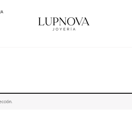
RA
ección.