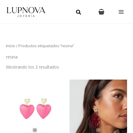
Ordenado
Ir
Main
por
los
al
últimos
Men
contenido
Inicio
/ Productos etiquetados “resina”
resina
Mostrando los 2 resultados