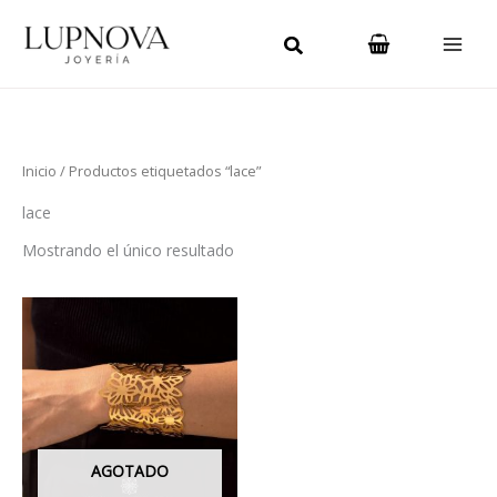
Ir
Main
al
Men
contenido
Inicio
/ Productos etiquetados “lace”
lace
Mostrando el único resultado
AGOTADO