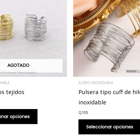
múltiples
variantes.
Las
opciones
se
pueden
elegir
en
AGOTADO
la
página
DABLE
ACERO INOXIDABLE
de
os tejidos
Pulsera tipo cuff de hi
producto
inoxidable
Q
155
onar opciones
Seleccionar opciones