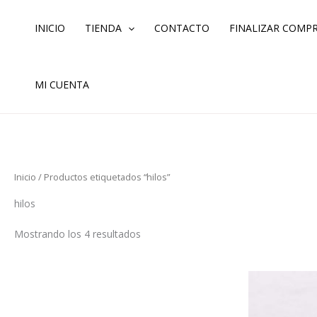
Ordenado
Ir
por
los
al
INICIO
TIENDA
CONTACTO
FINALIZAR COMP
últimos
contenido
MI CUENTA
Inicio
/ Productos etiquetados “hilos”
hilos
Mostrando los 4 resultados