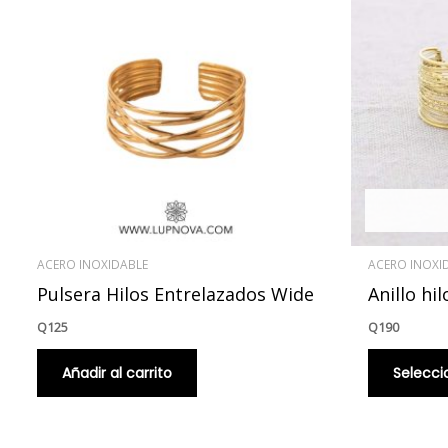
ACERO INOXIDABLE
ACERO INOXI
Pulsera Hilos Entrelazados Wide
Anillo hil
Q
125
Q
190
Añadir al carrito
Selecci