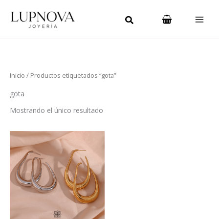
Ir
Main
al
Men
contenido
Inicio
/ Productos etiquetados “gota”
gota
Mostrando el único resultado
Este
producto
tiene
múltiples
variantes.
Las
opciones