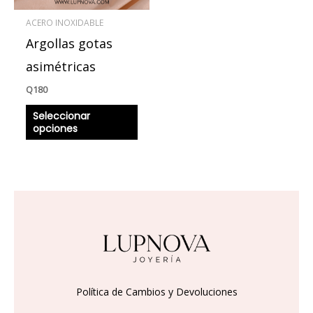
se
ACERO INOXIDABLE
pueden
Argollas gotas
elegir
en
asimétricas
la
Q
180
página
Seleccionar
de
opciones
producto
Política de Cambios y Devoluciones