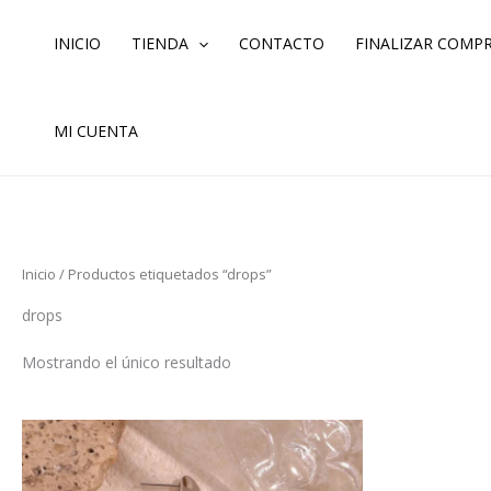
Ir
al
INICIO
TIENDA
CONTACTO
FINALIZAR COMP
contenido
MI CUENTA
Inicio
/ Productos etiquetados “drops”
drops
Mostrando el único resultado
Este
producto
tiene