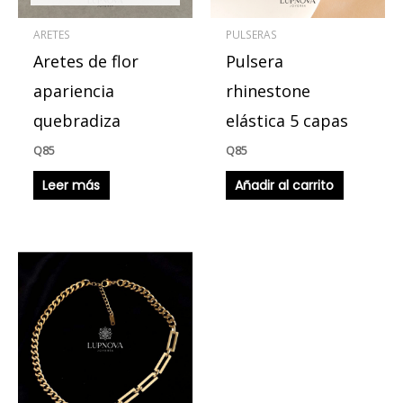
ARETES
PULSERAS
Aretes de flor
Pulsera
apariencia
rhinestone
quebradiza
elástica 5 capas
Q
85
Q
85
Leer más
Añadir al carrito