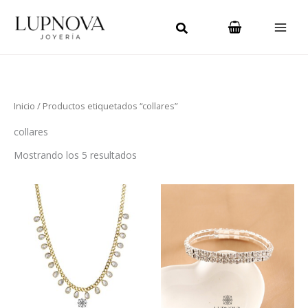
Ordenado
Ir
Main
por
los
al
últimos
Men
contenido
Inicio
/ Productos etiquetados “collares”
collares
Mostrando los 5 resultados
Este
producto
tiene
múltiples
variantes.
Las
opciones