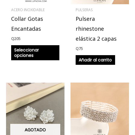
se
ACERO INOXIDABLE
PULSERAS
pueden
Collar Gotas
Pulsera
elegir
en
Encantadas
rhinestone
la
elástica 2 capas
Q
205
página
Q
75
Seleccionar
de
opciones
producto
Añadir al carrito
AGOTADO