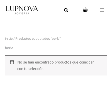
Ir
Main
al
Men
contenido
Inicio
/ Productos etiquetados “borla”
borla
No se han encontrado productos que coincidan
con tu selección.