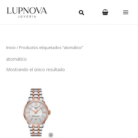
Ir
Main
al
Men
contenido
Inicio
/ Productos etiquetados “atomático”
atomático
Mostrando el único resultado