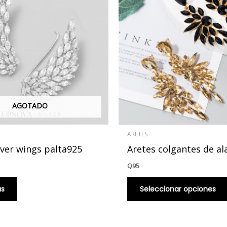
AGOTADO
ARETES
lver wings palta925
Aretes colgantes de al
Q
95
ás
Seleccionar opciones