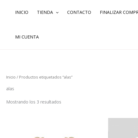
Ordenado
Ir
por
los
al
INICIO
TIENDA
CONTACTO
FINALIZAR COMP
últimos
contenido
MI CUENTA
Inicio
/ Productos etiquetados “alas”
alas
Mostrando los 3 resultados
Este
producto
tiene