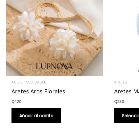
ACERO INOXIDABLE
ARETES
Aretes Aros Florales
Aretes M
Q
120
Q
230
Añadir al carrito
Selecci