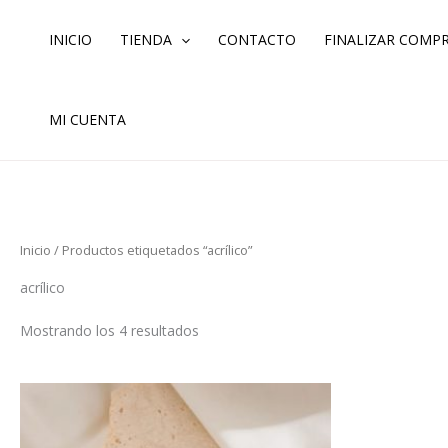
Ordenado
Ir
por
los
al
INICIO
TIENDA
CONTACTO
FINALIZAR COMP
últimos
contenido
MI CUENTA
Inicio
/ Productos etiquetados “acrílico”
acrílico
Mostrando los 4 resultados