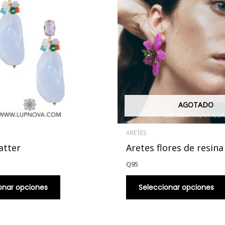
múltiples
variantes.
Las
opciones
se
pueden
elegir
en
AGOTADO
la
página
ARETES
de
atter
Aretes flores de resina
producto
Q
95
onar opciones
Seleccionar opciones